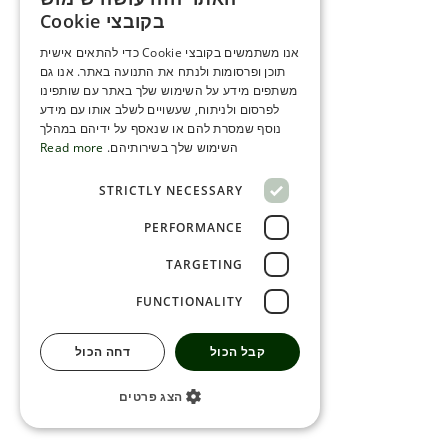
ENGLISH
בקובצי Cookie
ROMANIAN
אנו משתמשים בקובצי Cookie כדי להתאים אישית
תוכן ופרסומות ולנתח את התנועה באתר. אנו גם
SERBIA
משתפים מידע על השימוש שלך באתר עם שותפינו
HEBREW
לפרסום ולניתוח, שעשויים לשלב אותו עם מידע
נוסף שמסרת להם או שנאסף על ידיהם במהלך
RUSSIAN
השימוש שלך בשירותיהם.
Read more
CROATIAN
STRICTLY NECESSARY
SERBIAN-2
PERFORMANCE
TARGETING
FUNCTIONALITY
קבל הכול
דחה הכול
הצג פרטים