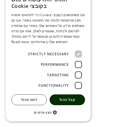
ENGLISH
בקובצי Cookie
ROMANIAN
אנו משתמשים בקובצי Cookie כדי להתאים אישית
תוכן ופרסומות ולנתח את התנועה באתר. אנו גם
SERBIA
משתפים מידע על השימוש שלך באתר עם שותפינו
HEBREW
לפרסום ולניתוח, שעשויים לשלב אותו עם מידע
נוסף שמסרת להם או שנאסף על ידיהם במהלך
RUSSIAN
השימוש שלך בשירותיהם.
Read more
CROATIAN
STRICTLY NECESSARY
SERBIAN-2
PERFORMANCE
TARGETING
FUNCTIONALITY
קבל הכול
דחה הכול
הצג פרטים