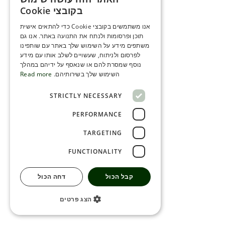
ENGLISH
בקובצי Cookie
ROMANIAN
אנו משתמשים בקובצי Cookie כדי להתאים אישית
תוכן ופרסומות ולנתח את התנועה באתר. אנו גם
SERBIA
משתפים מידע על השימוש שלך באתר עם שותפינו
HEBREW
לפרסום ולניתוח, שעשויים לשלב אותו עם מידע
נוסף שמסרת להם או שנאסף על ידיהם במהלך
RUSSIAN
השימוש שלך בשירותיהם.
Read more
CROATIAN
STRICTLY NECESSARY
SERBIAN-2
PERFORMANCE
TARGETING
FUNCTIONALITY
קבל הכול
דחה הכול
הצג פרטים