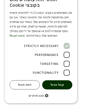
ENGLISH
בקובצי Cookie
ROMANIAN
אנו משתמשים בקובצי Cookie כדי להתאים אישית
תוכן ופרסומות ולנתח את התנועה באתר. אנו גם
SERBIA
משתפים מידע על השימוש שלך באתר עם שותפינו
HEBREW
לפרסום ולניתוח, שעשויים לשלב אותו עם מידע
נוסף שמסרת להם או שנאסף על ידיהם במהלך
RUSSIAN
השימוש שלך בשירותיהם.
Read more
CROATIAN
STRICTLY NECESSARY
SERBIAN-2
PERFORMANCE
TARGETING
FUNCTIONALITY
קבל הכול
דחה הכול
הצג פרטים