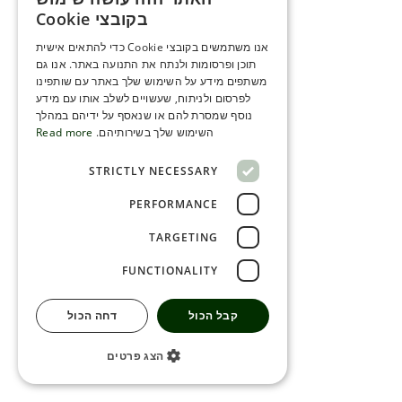
ENGLISH
בקובצי Cookie
ROMANIAN
אנו משתמשים בקובצי Cookie כדי להתאים אישית
תוכן ופרסומות ולנתח את התנועה באתר. אנו גם
SERBIA
משתפים מידע על השימוש שלך באתר עם שותפינו
HEBREW
לפרסום ולניתוח, שעשויים לשלב אותו עם מידע
נוסף שמסרת להם או שנאסף על ידיהם במהלך
RUSSIAN
השימוש שלך בשירותיהם.
Read more
CROATIAN
STRICTLY NECESSARY
SERBIAN-2
PERFORMANCE
TARGETING
FUNCTIONALITY
קבל הכול
דחה הכול
הצג פרטים