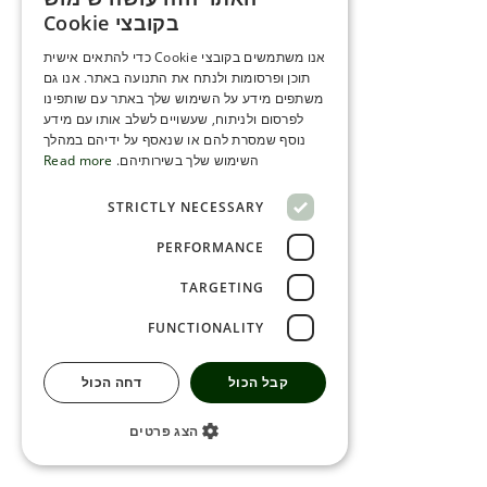
ENGLISH
בקובצי Cookie
ROMANIAN
אנו משתמשים בקובצי Cookie כדי להתאים אישית
תוכן ופרסומות ולנתח את התנועה באתר. אנו גם
SERBIA
משתפים מידע על השימוש שלך באתר עם שותפינו
HEBREW
לפרסום ולניתוח, שעשויים לשלב אותו עם מידע
נוסף שמסרת להם או שנאסף על ידיהם במהלך
RUSSIAN
השימוש שלך בשירותיהם.
Read more
CROATIAN
STRICTLY NECESSARY
SERBIAN-2
PERFORMANCE
TARGETING
FUNCTIONALITY
קבל הכול
דחה הכול
הצג פרטים