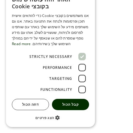
ENGLISH
בקובצי Cookie
ROMANIAN
אנו משתמשים בקובצי Cookie כדי להתאים אישית
תוכן ופרסומות ולנתח את התנועה באתר. אנו גם
SERBIA
משתפים מידע על השימוש שלך באתר עם שותפינו
HEBREW
לפרסום ולניתוח, שעשויים לשלב אותו עם מידע
נוסף שמסרת להם או שנאסף על ידיהם במהלך
RUSSIAN
השימוש שלך בשירותיהם.
Read more
CROATIAN
STRICTLY NECESSARY
SERBIAN-2
PERFORMANCE
TARGETING
FUNCTIONALITY
קבל הכול
דחה הכול
הצג פרטים