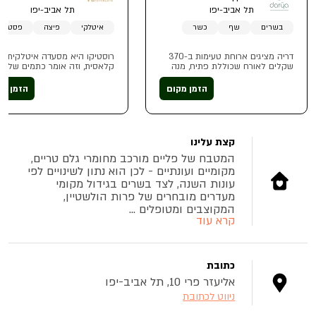
תל אביב-יפו
תל אביב-יפו
בשרים
שף
כשר
איטלקי
פיצה
פסטות
דריה מציגים ארוחת טעימות ב-370
רוסטיקו היא מסעדה איטלקית
שקלים לאורח שכוללת פתיח, מנה
קלאסית, וזה אומר כתמים של ש
ראשונה, ביניים, עיקרית וקינוח זוגי.
זית וריח של בלסמי, מוצרלה שנ
הארוחה מתאימה עד ל-4 אורחים
בין האצבעות, משהו שיצא הרגע
הזמן מקום
הזמן מק
וניתן לשדרג אותה ולהוסיף טעימות יין
מהתנור טרי וחם, קצת מלח גס
ב-490 ש"ח
ופלפל שחור שנגרס ממש עכשיו. 
יין כמובן
קצת עלינו
המטבח של פליים מורכב מחומרי גלם טריים,
מקומיים ועונתיים - לכן הוא נתון לשינויים לפי
עונות השנה, לצד בשרים בגידול מקומי
מעדרים מובחרים של פרות הולשטיין,
המקוצבים ומטופלים ...
קרא עוד
כתובת
אליעזר פרי 10, תל אביב-יפו
ניווט לכתובת