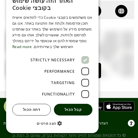
האתר הזה עושה שימוש
ENGLISH
בקובצי Cookie
ROMANIAN
אנו משתמשים בקובצי Cookie כדי להתאים אישית
תוכן ופרסומות ולנתח את התנועה באתר. אנו גם
SERBIA
משתפים מידע על השימוש שלך באתר עם שותפינו
HEBREW
לפרסום ולניתוח, שעשויים לשלב אותו עם מידע
נוסף שמסרת להם או שנאסף על ידיהם במהלך
RUSSIAN
השימוש שלך בשירותיהם.
Read more
CROATIAN
STRICTLY NECESSARY
SERBIAN-2
לחצו כאן לצפייה במפה
PERFORMANCE
TARGETING
FUNCTIONALITY
קבל הכול
דחה הכול
הצהרת נגישות
תנאי שימוש
הצהרת פרטיות
הצג פרטים
© כל הזכויות שמורות להייפ ניהול לקוחות בע''מ, שוהם 5, רמת גן