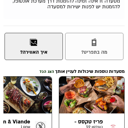
מסעדה זו אינה זמינה להזמנות דרך מערכת אונטופו,
להזמנות יש לפנות ישירות למסעדה
מה בתפריט?
איך האווירה?
מסעדות נוספות שיכולות לעניין אותך
הצג הכל
פריז טקסס -
Vin & Viande
גבעתיים
כצנלסון 59
שחם 1