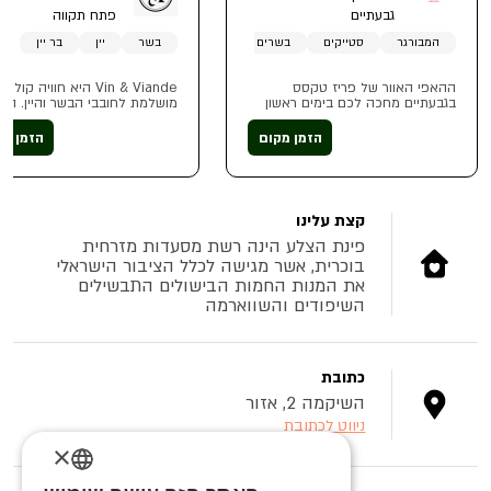
גבעתיים
פתח תקווה
המבורגר
סטייקים
בשרים
בשר
יין
בר יין
ההאפי האוור של פריז טקסס
Vin & Viande היא חוויה קולינ
בגבעתיים מחכה לכם בימים ראשון
מושלמת לחובבי הבשר והיין. ה
עד חמיש בין 17:00-19:00 עם 20%
משלב בין מסעדה, בר וחנות יין ע
הנחה על התפריט
למעלה מ-400 סוגי יינות. מטבח
הזמן מקום
הזמן מק
השף מציע נתחים איכותיים של 
לגזיאל, דגים טריים וחומרי גלם
שנבחרו בקפידה
קצת עלינו
פינת הצלע הינה רשת מסעדות מזרחית
בוכרית, אשר מגישה לכלל הציבור הישראלי
את המנות החמות הבישולים התבשילים
השיפודים והשווארמה
כתובת
השיקמה 2, אזור
ניווט לכתובת
×