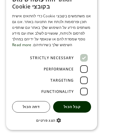
ENGLISH
בקובצי Cookie
ROMANIAN
אנו משתמשים בקובצי Cookie כדי להתאים אישית
תוכן ופרסומות ולנתח את התנועה באתר. אנו גם
SERBIA
משתפים מידע על השימוש שלך באתר עם שותפינו
HEBREW
לפרסום ולניתוח, שעשויים לשלב אותו עם מידע
נוסף שמסרת להם או שנאסף על ידיהם במהלך
RUSSIAN
השימוש שלך בשירותיהם.
Read more
CROATIAN
STRICTLY NECESSARY
SERBIAN-2
PERFORMANCE
TARGETING
FUNCTIONALITY
קבל הכול
דחה הכול
הצג פרטים