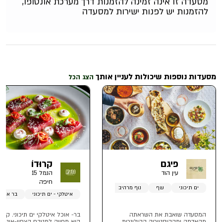
מסעדה זו אינה זמינה להזמנות דרך מערכת אונטופו,
להזמנות יש לפנות ישירות למסעדה
מסעדות נוספות שיכולות לעניין אותך
הצג הכל
פיגם
קרוּדוֹ
עין הוד
הנמל 15
חיפה
ים תיכוני
שף
נוף מרהיב
איטלקי - ים תיכוני
בר אוכל
המסעדה שואבת את השראתה
בר- אוכל איטלקי ים תיכוני. קרוד
מהאדמה ומההיסטוריה הקולינרית
היא מחווה למטבח הצפון-איטלק