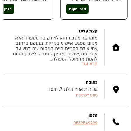
העשירה באזור. המטבח בהובלת
שמורכב מחומרי גלם משובחים ומ
השף דן זוארץ מתבסס על חומרי גלם
בצלחות קטנות מפוצצות בטעמים
הזמן מקום
הזמן מק
מקומיים דוגמת דגים ופירות ים מחוף
לצד קוקטייל קליל אפשר להגיע
הכרמל, ליקוטים עונתיים מההר
לערב של דרינק ונשנוש או ארוחת
ועבודה עם מגדלים אזוריים
מלאה
קצת עלינו
מומו בר מטבח הוא לא רק בר מסעדה אלא
מקום מפגש אייקוני בקריות, ממוקם ברחוב
אחי אילת בקריית חיים המקום שם דגש על
אוכל טוב,אנשים ומוזיקה טובה, לא רק מקום
להנות מהאוכל המעולה...
קרא עוד
כתובת
שדרות אח"י אילת 7, חיפה
ניווט לכתובת
טלפון
0559549999