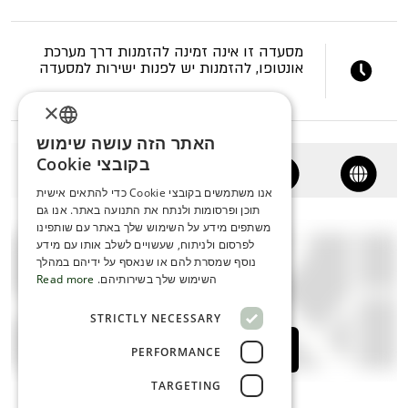
מסעדה זו אינה זמינה להזמנות דרך מערכת
אונטופו, להזמנות יש לפנות ישירות למסעדה
×
האתר הזה עושה שימוש
ENGLISH
בקובצי Cookie
ROMANIAN
אנו משתמשים בקובצי Cookie כדי להתאים אישית
תוכן ופרסומות ולנתח את התנועה באתר. אנו גם
SERBIA
משתפים מידע על השימוש שלך באתר עם שותפינו
HEBREW
לפרסום ולניתוח, שעשויים לשלב אותו עם מידע
נוסף שמסרת להם או שנאסף על ידיהם במהלך
RUSSIAN
השימוש שלך בשירותיהם.
Read more
CROATIAN
STRICTLY NECESSARY
SERBIAN-2
לחצו כאן לצפייה במפה
PERFORMANCE
TARGETING