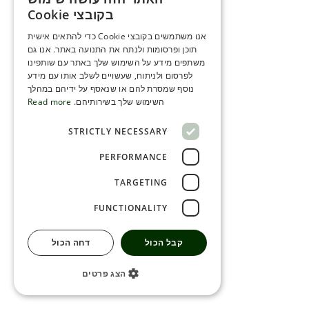
ENGLISH
בקובצי Cookie
ROMANIAN
אנו משתמשים בקובצי Cookie כדי להתאים אישית
תוכן ופרסומות ולנתח את התנועה באתר. אנו גם
SERBIA
משתפים מידע על השימוש שלך באתר עם שותפינו
HEBREW
לפרסום ולניתוח, שעשויים לשלב אותו עם מידע
נוסף שמסרת להם או שנאסף על ידיהם במהלך
RUSSIAN
השימוש שלך בשירותיהם.
Read more
CROATIAN
STRICTLY NECESSARY
SERBIAN-2
PERFORMANCE
TARGETING
FUNCTIONALITY
קבל הכול
דחה הכול
הצג פרטים