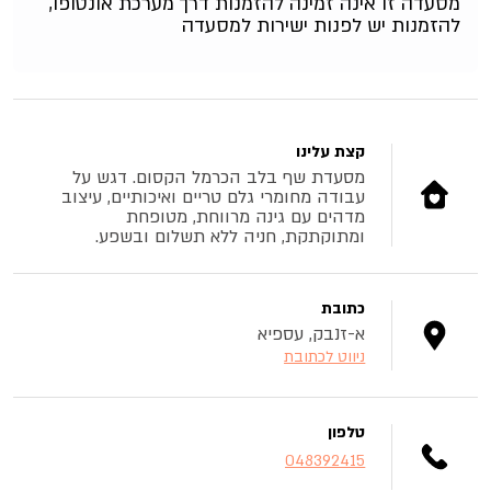
מסעדה זו אינה זמינה להזמנות דרך מערכת אונטופו,
להזמנות יש לפנות ישירות למסעדה
קצת עלינו
מסעדת שף בלב הכרמל הקסום. דגש על
עבודה מחומרי גלם טריים ואיכותיים, עיצוב
מדהים עם גינה מרווחת, מטופחת
ומתוקתקת, חניה ללא תשלום ובשפע.
כתובת
א-זנבק, עספיא
ניווט לכתובת
טלפון
048392415