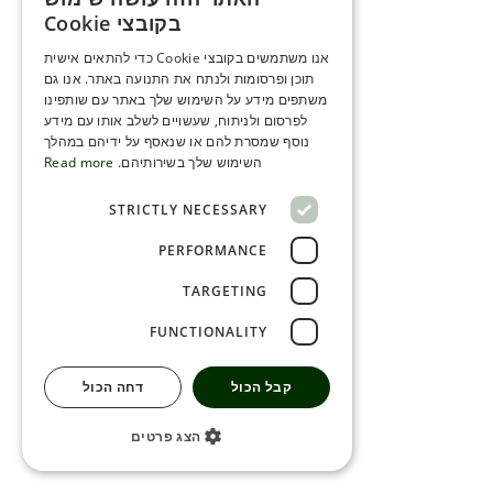
ENGLISH
בקובצי Cookie
ROMANIAN
אנו משתמשים בקובצי Cookie כדי להתאים אישית
תוכן ופרסומות ולנתח את התנועה באתר. אנו גם
SERBIA
משתפים מידע על השימוש שלך באתר עם שותפינו
HEBREW
לפרסום ולניתוח, שעשויים לשלב אותו עם מידע
נוסף שמסרת להם או שנאסף על ידיהם במהלך
RUSSIAN
השימוש שלך בשירותיהם.
Read more
CROATIAN
STRICTLY NECESSARY
SERBIAN-2
PERFORMANCE
TARGETING
FUNCTIONALITY
קבל הכול
דחה הכול
הצג פרטים