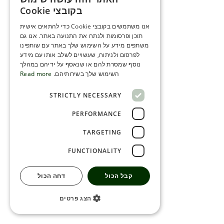
ENGLISH
בקובצי Cookie
ROMANIAN
אנו משתמשים בקובצי Cookie כדי להתאים אישית
תוכן ופרסומות ולנתח את התנועה באתר. אנו גם
SERBIA
משתפים מידע על השימוש שלך באתר עם שותפינו
HEBREW
לפרסום ולניתוח, שעשויים לשלב אותו עם מידע
נוסף שמסרת להם או שנאסף על ידיהם במהלך
RUSSIAN
השימוש שלך בשירותיהם.
Read more
CROATIAN
STRICTLY NECESSARY
SERBIAN-2
PERFORMANCE
TARGETING
FUNCTIONALITY
קבל הכול
דחה הכול
הצג פרטים