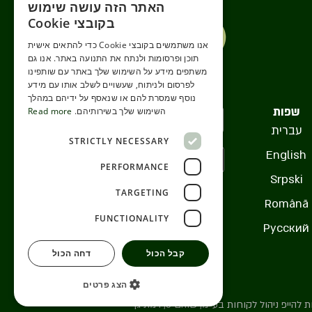
האתר הזה עושה שימוש
ENGLISH
בקובצי Cookie
ROMANIAN
אנו משתמשים בקובצי Cookie כדי להתאים אישית
תוכן ופרסומות ולנתח את התנועה באתר. אנו גם
SERBIA
משתפים מידע על השימוש שלך באתר עם שותפינו
HEBREW
לפרסום ולניתוח, שעשויים לשלב אותו עם מידע
נוסף שמסרת להם או שנאסף על ידיהם במהלך
RUSSIAN
שפות
השימוש שלך בשירותיהם.
Read more
עברית
CROATIAN
STRICTLY NECESSARY
English
SERBIAN-2
PERFORMANCE
Srpski
TARGETING
Română
FUNCTIONALITY
Русский
קבל הכול
דחה הכול
הצג פרטים
ייפ ניהול לקוחות בע''מ, שוהם 5, רמת גן