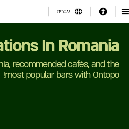
עברית
ations In Romania
ania, recommended cafés, and the
most popular bars with Ontopo!