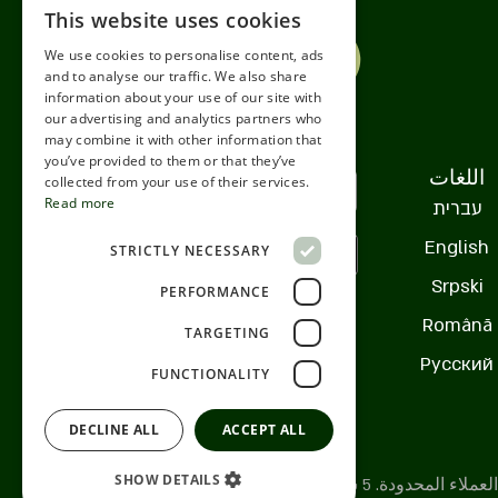
This website uses cookies
ENGLISH
We use cookies to personalise content, ads
ROMANIAN
and to analyse our traffic. We also share
information about your use of our site with
SERBIA
our advertising and analytics partners who
may combine it with other information that
HEBREW
you’ve provided to them or that they’ve
اللغات
RUSSIAN
collected from your use of their services.
Read more
עברית
CROATIAN
English
STRICTLY NECESSARY
SERBIAN-2
Srpski
PERFORMANCE
Română
TARGETING
Русский
FUNCTIONALITY
DECLINE ALL
ACCEPT ALL
SHOW DETAILS
© جميع الحقوق محفوظة لشركة هايب لإدارة العملاء المحدودة. 5 شارع شوهام، رمات