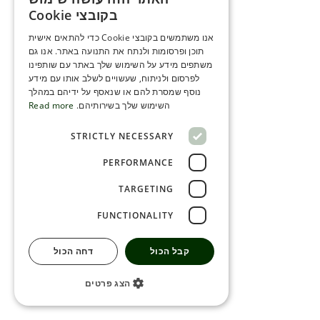
ENGLISH
בקובצי Cookie
ROMANIAN
אנו משתמשים בקובצי Cookie כדי להתאים אישית
תוכן ופרסומות ולנתח את התנועה באתר. אנו גם
SERBIA
משתפים מידע על השימוש שלך באתר עם שותפינו
HEBREW
לפרסום ולניתוח, שעשויים לשלב אותו עם מידע
נוסף שמסרת להם או שנאסף על ידיהם במהלך
RUSSIAN
השימוש שלך בשירותיהם.
Read more
CROATIAN
STRICTLY NECESSARY
SERBIAN-2
PERFORMANCE
TARGETING
FUNCTIONALITY
קבל הכול
דחה הכול
הצג פרטים