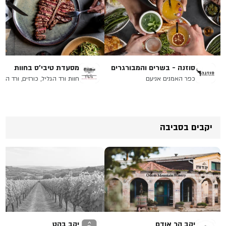
סוזנה - בשרים והמבורגרים
מסעדת טיבי'ס בחוות
הנופש ורד הגליל
כפר האמנים אניעם
חוות ורד הגליל, כורזים, ורד הגל
יקבים בסביבה
יקב הר אודם
יקב בהט