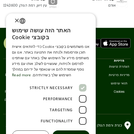
אודם
עין זיוון, רמת הגולן, 1242600
×
האתר הזה עושה שימוש
ENGLISH
בקובצי Cookie
ROMANIAN
אנו משתמשים בקובצי Cookie כדי להתאים אישית
תוכן ופרסומות ולנתח את התנועה באתר. אנו גם
SERBIA
משתפים מידע על השימוש שלך באתר עם שותפינו
מדיניות
אנחנו
שירותים
שפות
HEBREW
לפרסום ולניתוח, שעשויים לשלב אותו עם מידע
הצהרת נגישות
צרו קשר
מסעדות
עברית
נוסף שמסרת להם או שנאסף על ידיהם במהלך
RUSSIAN
השימוש שלך בשירותיהם.
Read more
מדיניות פרטיות
שירות לקוחות
English
CROATIAN
תנאי שימוש
Srpski
STRICTLY NECESSARY
Română
Cookies
SERBIAN-2
PERFORMANCE
Русский
TARGETING
FUNCTIONALITY
עברית
כנרת ורמת הגולן , ישראל
נגישות