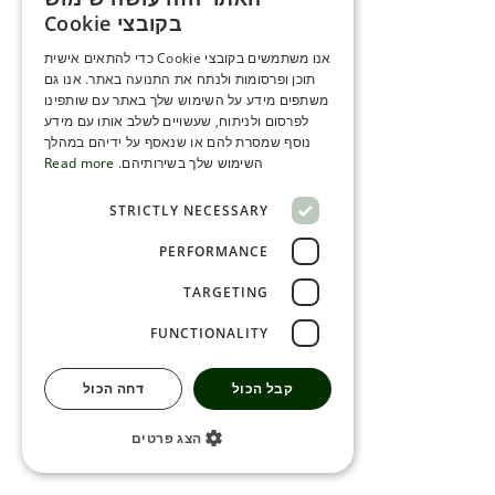
ENGLISH
בקובצי Cookie
ROMANIAN
אנו משתמשים בקובצי Cookie כדי להתאים אישית
תוכן ופרסומות ולנתח את התנועה באתר. אנו גם
SERBIA
משתפים מידע על השימוש שלך באתר עם שותפינו
HEBREW
לפרסום ולניתוח, שעשויים לשלב אותו עם מידע
נוסף שמסרת להם או שנאסף על ידיהם במהלך
RUSSIAN
השימוש שלך בשירותיהם.
Read more
CROATIAN
STRICTLY NECESSARY
SERBIAN-2
PERFORMANCE
TARGETING
FUNCTIONALITY
קבל הכול
דחה הכול
הצג פרטים