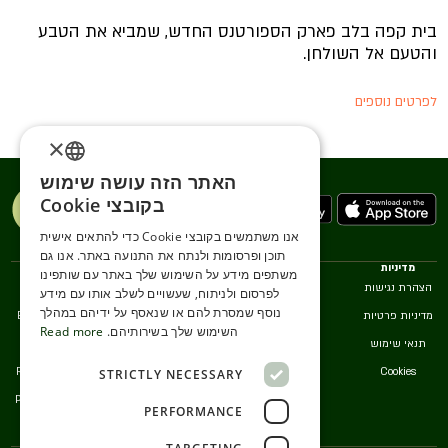
בית קפה בלב פארק הספורטנס החדש, שמביא את הטבע
והטעם אל השולחן.
לפרטים נוספים
×
האתר הזה עושה שימוש
ENGLISH
בקובצי Cookie
ROMANIAN
אנו משתמשים בקובצי Cookie כדי להתאים אישית
תוכן ופרסומות ולנתח את התנועה באתר. אנו גם
SERBIA
מדיניות
אנחנו
שירותים
שפות
משתפים מידע על השימוש שלך באתר עם שותפינו
הצהרת נגישות
צרו קשר
סניפים
עברית
HEBREW
לפרסום ולניתוח, שעשויים לשלב אותו עם מידע
נוסף שמסרת להם או שנאסף על ידיהם במהלך
מדיניות פרטיות
שירות לקוחות
English
RUSSIAN
השימוש שלך בשירותיהם.
Read more
תנאי שימוש
Srpski
CROATIAN
Română
Cookies
STRICTLY NECESSARY
SERBIAN-2
Русский
PERFORMANCE