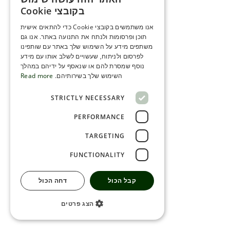
ENGLISH
בקובצי Cookie
ROMANIAN
אנו משתמשים בקובצי Cookie כדי להתאים אישית
תוכן ופרסומות ולנתח את התנועה באתר. אנו גם
SERBIA
משתפים מידע על השימוש שלך באתר עם שותפינו
HEBREW
לפרסום ולניתוח, שעשויים לשלב אותו עם מידע
נוסף שמסרת להם או שנאסף על ידיהם במהלך
RUSSIAN
השימוש שלך בשירותיהם.
Read more
CROATIAN
STRICTLY NECESSARY
SERBIAN-2
PERFORMANCE
TARGETING
FUNCTIONALITY
קבל הכול
דחה הכול
הצג פרטים