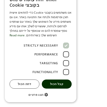
ENGLISH
בקובצי Cookie
ROMANIAN
אנו משתמשים בקובצי Cookie כדי להתאים אישית
תוכן ופרסומות ולנתח את התנועה באתר. אנו גם
SERBIA
משתפים מידע על השימוש שלך באתר עם שותפינו
HEBREW
לפרסום ולניתוח, שעשויים לשלב אותו עם מידע
נוסף שמסרת להם או שנאסף על ידיהם במהלך
RUSSIAN
השימוש שלך בשירותיהם.
Read more
CROATIAN
STRICTLY NECESSARY
SERBIAN-2
PERFORMANCE
TARGETING
FUNCTIONALITY
קבל הכול
דחה הכול
הצג פרטים