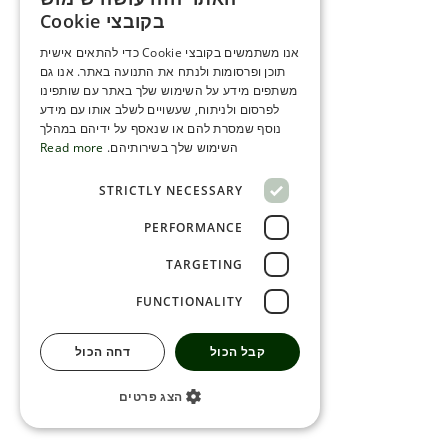
ENGLISH
בקובצי Cookie
ROMANIAN
אנו משתמשים בקובצי Cookie כדי להתאים אישית
תוכן ופרסומות ולנתח את התנועה באתר. אנו גם
SERBIA
משתפים מידע על השימוש שלך באתר עם שותפינו
HEBREW
לפרסום ולניתוח, שעשויים לשלב אותו עם מידע
נוסף שמסרת להם או שנאסף על ידיהם במהלך
RUSSIAN
השימוש שלך בשירותיהם.
Read more
CROATIAN
STRICTLY NECESSARY
SERBIAN-2
PERFORMANCE
TARGETING
FUNCTIONALITY
קבל הכול
דחה הכול
הצג פרטים