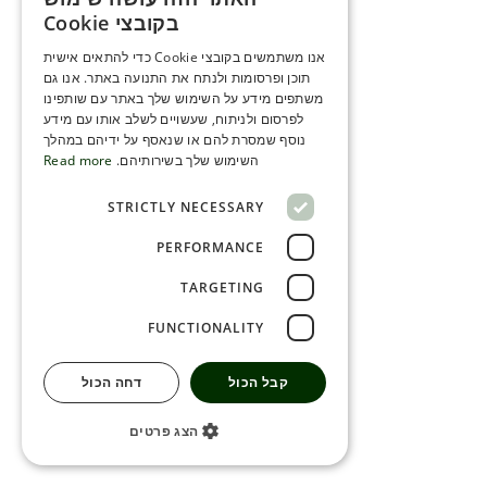
ENGLISH
בקובצי Cookie
ROMANIAN
אנו משתמשים בקובצי Cookie כדי להתאים אישית
תוכן ופרסומות ולנתח את התנועה באתר. אנו גם
SERBIA
משתפים מידע על השימוש שלך באתר עם שותפינו
HEBREW
לפרסום ולניתוח, שעשויים לשלב אותו עם מידע
נוסף שמסרת להם או שנאסף על ידיהם במהלך
RUSSIAN
השימוש שלך בשירותיהם.
Read more
CROATIAN
STRICTLY NECESSARY
SERBIAN-2
PERFORMANCE
TARGETING
FUNCTIONALITY
קבל הכול
דחה הכול
הצג פרטים