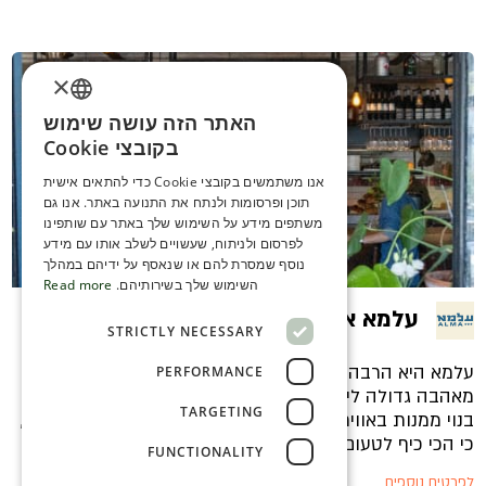
×
האתר הזה עושה שימוש
ENGLISH
בקובצי Cookie
ROMANIAN
אנו משתמשים בקובצי Cookie כדי להתאים אישית
תוכן ופרסומות ולנתח את התנועה באתר. אנו גם
SERBIA
משתפים מידע על השימוש שלך באתר עם שותפינו
HEBREW
לפרסום ולניתוח, שעשויים לשלב אותו עם מידע
נוסף שמסרת להם או שנאסף על ידיהם במהלך
RUSSIAN
השימוש שלך בשירותיהם.
Read more
עלמא אשדוד
CROATIAN
STRICTLY NECESSARY
SERBIAN-2
עלמא היא הרבה יותר ממסעדה - היא חוויה. המקום נולד
PERFORMANCE
מאהבה גדולה לים, לאוכל טוב ולבילוי עם חברים והתפריט
TARGETING
בנוי ממנות באווירה ישראלית, ים-תיכונית ומתאימות לשיתוף,
כי הכי כיף לטעום מהכול
FUNCTIONALITY
לפרטים נוספים