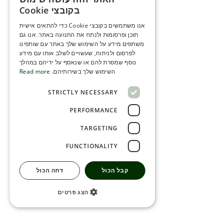
ENGLISH
בקובצי Cookie
ROMANIAN
אנו משתמשים בקובצי Cookie כדי להתאים אישית
תוכן ופרסומות ולנתח את התנועה באתר. אנו גם
SERBIA
משתפים מידע על השימוש שלך באתר עם שותפינו
HEBREW
לפרסום ולניתוח, שעשויים לשלב אותו עם מידע
נוסף שמסרת להם או שנאסף על ידיהם במהלך
RUSSIAN
השימוש שלך בשירותיהם.
Read more
CROATIAN
STRICTLY NECESSARY
SERBIAN-2
PERFORMANCE
TARGETING
FUNCTIONALITY
קבל הכול
דחה הכול
הצג פרטים