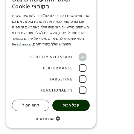
ENGLISH
בקובצי Cookie
ROMANIAN
אנו משתמשים בקובצי Cookie כדי להתאים אישית
תוכן ופרסומות ולנתח את התנועה באתר. אנו גם
SERBIA
משתפים מידע על השימוש שלך באתר עם שותפינו
HEBREW
לפרסום ולניתוח, שעשויים לשלב אותו עם מידע
נוסף שמסרת להם או שנאסף על ידיהם במהלך
RUSSIAN
השימוש שלך בשירותיהם.
Read more
CROATIAN
STRICTLY NECESSARY
SERBIAN-2
PERFORMANCE
TARGETING
FUNCTIONALITY
קבל הכול
דחה הכול
הצג פרטים