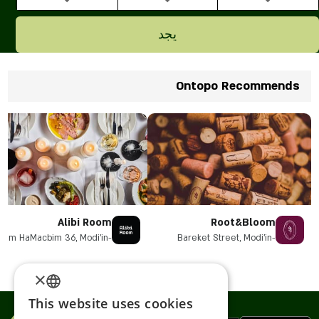
يجد
Ontopo Recommends
Alibi Room
Root&Bloom
Dam HaMacbim 36, Modi'in-
Bareket Street, Modi'in-
Maccabim-Re'ut
Maccabim-Re'ut
×
This website uses cookies
ENGLISH