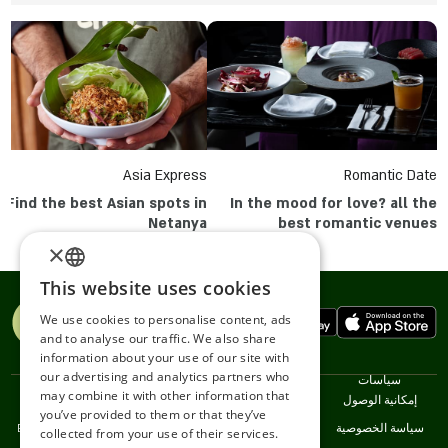
Asia Express
Romantic Date
Find the best Asian spots in
In the mood for love? all the
Netanya
best romantic venues
×
This website uses cookies
ENGLISH
We use cookies to personalise content, ads
ROMANIAN
and to analyse our traffic. We also share
information about your use of our site with
SERBIA
our advertising and analytics partners who
سياسات
نحن
خدمات
اللغات
may combine it with other information that
HEBREW
إمكانية الوصول
اتصل
Restaurants
עברית
you’ve provided to them or that they’ve
سياسة الخصوصية
خدمة العملاء
English
RUSSIAN
collected from your use of their services.