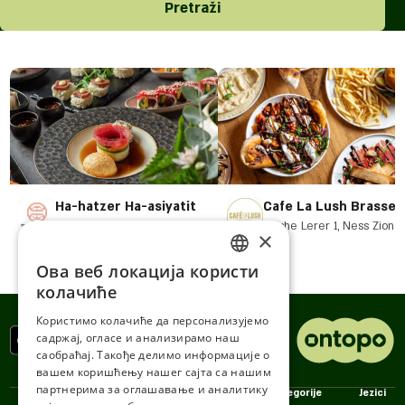
Pretraži
Ha-hatzer Ha-asiyatit
Cafe La Lush Brasser
25 Weizman Street, Ness
Moshe Lerer 1, Ness Ziona
×
Ziona
Ова веб локација користи
ENGLISH
колачиће
ROMANIAN
Користимо колачиће да персонализујемо
садржај, огласе и анализирамо наш
SERBIA
саобраћај. Такође делимо информације о
HEBREW
вашем коришћењу нашег сајта са нашим
партнерима за оглашавање и аналитику
Politike
Kompanija
Kategorije
Jezici
RUSSIAN