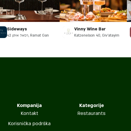
Sideways
Vinny Wine Bar
רפאל איתן 42, Ramat Gan
Katzenelson 40, Giv'atayim
Kompanija
Kategorije
Kontakt
Restaurants
Korisnička podrška