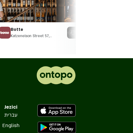
Botte
frug&co
Katzenelson Street 57,
Arlozorov 29, Ramat Gan
Giv'atayim
Jezici
עברית
English