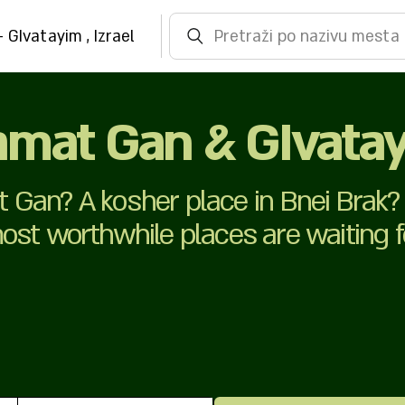
 GIvatayim , Izrael
Pretraži po nazivu mesta
amat Gan & GIvata
t Gan? A kosher place in Bnei Brak? 
most worthwhile places are waiting 