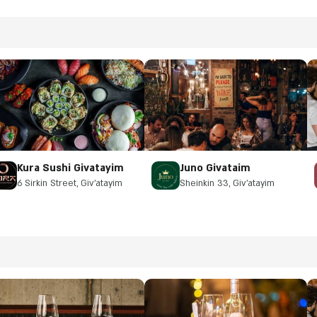
Kura Sushi Givatayim
Juno Givataim
6 Sirkin Street, Giv'atayim
Sheinkin 33, Giv'atayim