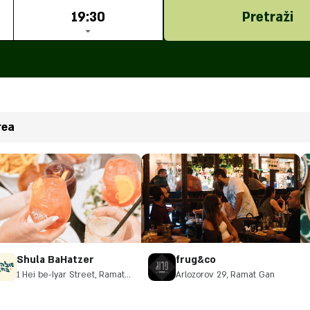
19:30
Pretraži
rea
Shula BaHatzer
frug&co
1 Hei be-Iyar Street, Ramat
Arlozorov 29, Ramat Gan
Gan