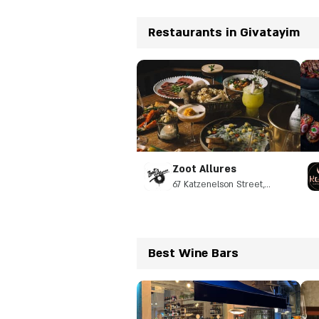
Restaurants in Givatayim
Zoot Allures
67 Katzenelson Street,
Giv'atayim
Best Wine Bars