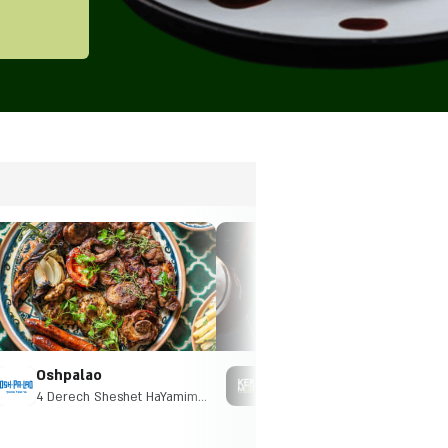
Oshpalao
Kermeet Bar
4 Derech Sheshet HaYamim,
18 Sderot HaYeled, Ramat
Bnei Brak
Gan