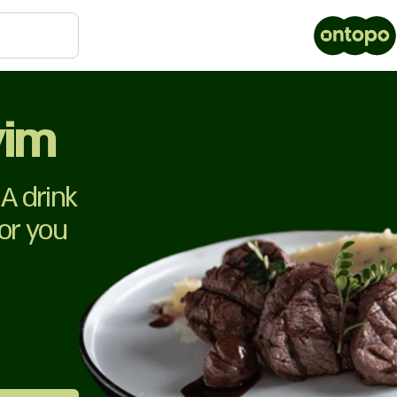
yim
A drink
for you