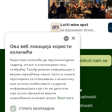
Lotti wine spot
114 Katzenelson Street,
Giv'atayim
×
Ова веб локација користи
ENGLISH
колачиће
ROMANIAN
Imaš biznis? Pridruži nam se
Користимо колачиће да персонализујемо
садржај, огласе и анализирамо наш
SERBIA
саобраћај. Такође делимо информације о
HEBREW
вашем коришћењу нашег сајта са нашим
партнерима за оглашавање и аналитику
RUSSIAN
који их могу комбиновати са другим
информацијама које сте им дали или
Politike
CROATIAN
које су они прикупили вашим
Izjava o pristupačnosti
коришћењем њихових услуга.
Read more
SERBIAN-2
Politika privatnosti
СТРОГО НЕОПХОДНО