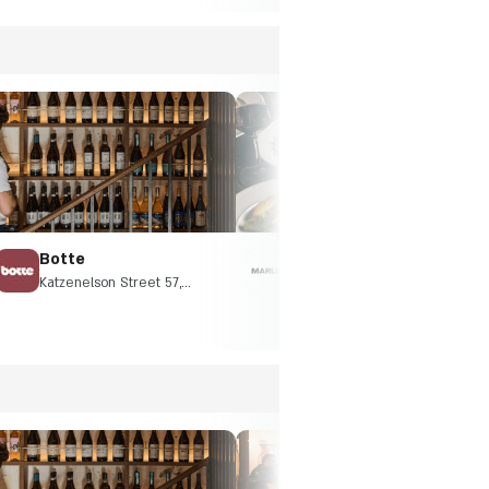
Botte
Marlen Giv'atayim
Katzenelson Street 57,
Rambam 30, Giv'atayim
Giv'atayim