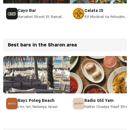
Cayo Bar
Calata 15
Haroshet Street 19, Ramat
89 Medinat ha-Yehudim
Hasharon
Street, Herzliya
Best bars in the Sharon area
Bayz Poleg Beach
Radio Glil Yam
חוף פולג, Netanya, Israel
HaRav Ovadya Yosef Stree
12, Herzliya