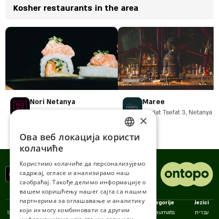
Kosher restaurants in the area
Nori Netanya
Maree
4 Ha-Tsoran Street, Netanya
Kehilat Tsefat 3, Netanya
×
Ова веб локација користи
ENGLISH
колачиће
ROMANIAN
Користимо колачиће да персонализујемо
садржај, огласе и анализирамо наш
SERBIA
саобраћај. Такође делимо информације о
HEBREW
вашем коришћењу нашег сајта са нашим
партнерима за оглашавање и аналитику
Politike
Kompanija
Kategorije
Jezici
RUSSIAN
који их могу комбиновати са другим
Izjava o pristupačnosti
Kontakt
Restaurnats
עברית