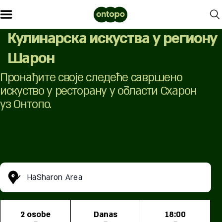
Кулинарска искуства у региону
Шарон
Пронађите своје следеће савршено
искуство у ресторану у области Схарон
уз Онтопо.
HaSharon Area
2 osobe
Danas
18:00