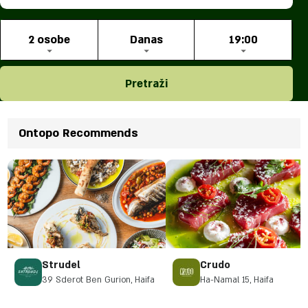
2 osobe
Danas
19:00
Pretraži
Ontopo Recommends
Strudel
Crudo
39 Sderot Ben Gurion, Haifa
Ha-Namal 15, Haifa