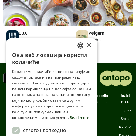
LUX
Peigam
Ha-Namal 13, Haifa
Ein Hod
×
Ова веб локација користи
ENGLISH
колачиће
ROMANIAN
Користимо колачиће да персонализујемо
садржај, огласе и анализирамо наш
SERBIA
саобраћај. Такође делимо информације о
HEBREW
вашем коришћењу нашег сајта са нашим
партнерима за оглашавање и аналитику
Politike
Kompanija
Kategorije
Jezici
RUSSIAN
који их могу комбиновати са другим
Izjava o pristupačnosti
Kontakt
Restaurants
עברית
информацијама које сте им дали или
CROATIAN
Politika privatnosti
Korisnička podrška
English
које су они прикупили вашим
коришћењем њихових услуга.
Read more
SERBIAN-2
Uslovi korišćenja
Srpski
Kolačići
Română
СТРОГО НЕОПХОДНО