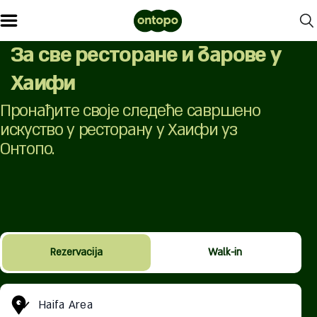
За све ресторане и барове у
Хаифи
Пронађите своје следеће савршено
искуство у ресторану у Хаифи уз
Онтопо.
Rezervacija
Walk-in
Haifa Area