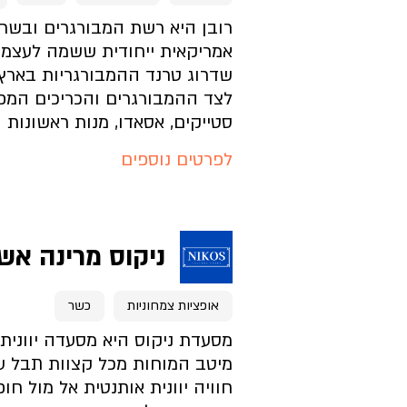
מה בתפריט?
רובן היא רשת המבורגרים ובשרי
אמריקאית ייחודית ששמה לעצמ
שדרוג טרנד ההמבורגריות בארץ 
איך האווירה?
לצד ההמבורגרים והכריכים המפ
סטייקים, אסאדו, מנות ראשונות ו
איך מגיעים?
לפרטים נוספים
להזמנת מקום לחצו כאן
ניקוס מרינה אש
דף בית העסק
אופציות צמחוניות
כשר
מה בתפריט?
מסעדת ניקוס היא מסעדה יוונית 
מיטב המוחות מכל קצוות תבל ע
חוויה יוונית אותנטית אל מול חופ
איך האווירה?