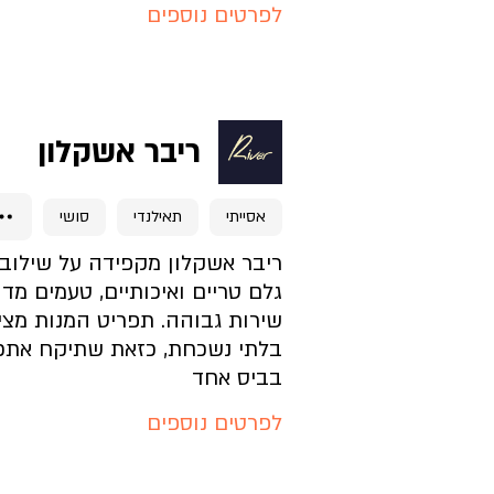
לפרטים נוספים
להזמנת מקום לחצו כאן
ריבר אשקלון
דף בית העסק
אסייתי
תאילנדי
סושי
מה בתפריט?
ריבר אשקלון מקפידה על שילוב
גלם טריים ואיכותיים, טעמים מד
שירות גבוהה. תפריט המנות מציע
איך האווירה?
בלתי נשכחת, כזאת שתיקח אתכ
בביס אחד
איך מגיעים?
לפרטים נוספים
להזמנת מקום לחצו כאן