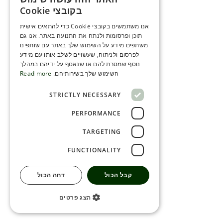
ENGLISH
בקובצי Cookie
ROMANIAN
אנו משתמשים בקובצי Cookie כדי להתאים אישית
תוכן ופרסומות ולנתח את התנועה באתר. אנו גם
SERBIA
משתפים מידע על השימוש שלך באתר עם שותפינו
HEBREW
לפרסום ולניתוח, שעשויים לשלב אותו עם מידע
נוסף שמסרת להם או שנאסף על ידיהם במהלך
RUSSIAN
השימוש שלך בשירותיהם.
Read more
CROATIAN
STRICTLY NECESSARY
SERBIAN-2
PERFORMANCE
TARGETING
FUNCTIONALITY
קבל הכול
דחה הכול
הצג פרטים