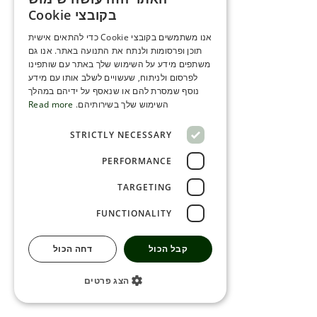
ENGLISH
בקובצי Cookie
ROMANIAN
אנו משתמשים בקובצי Cookie כדי להתאים אישית
תוכן ופרסומות ולנתח את התנועה באתר. אנו גם
SERBIA
משתפים מידע על השימוש שלך באתר עם שותפינו
HEBREW
לפרסום ולניתוח, שעשויים לשלב אותו עם מידע
נוסף שמסרת להם או שנאסף על ידיהם במהלך
RUSSIAN
השימוש שלך בשירותיהם.
Read more
CROATIAN
STRICTLY NECESSARY
SERBIAN-2
PERFORMANCE
TARGETING
FUNCTIONALITY
קבל הכול
דחה הכול
הצג פרטים