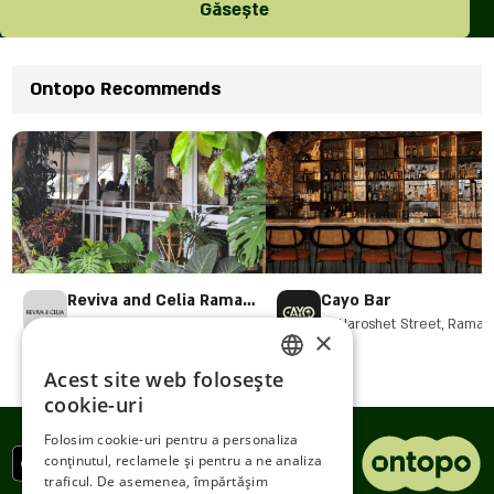
Găsește
Ontopo Recommends
Reviva and Celia Ramat
Cayo Bar
HaSharon
Ha-Meyasdim 1, Ramat
19 Haroshet Street, Ramat
×
Hasharon
Hasharon
Acest site web folosește
ENGLISH
cookie-uri
ROMANIAN
Folosim cookie-uri pentru a personaliza
conținutul, reclamele și pentru a ne analiza
SERBIA
traficul. De asemenea, împărtășim