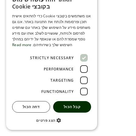
ENGLISH
בקובצי Cookie
ROMANIAN
אנו משתמשים בקובצי Cookie כדי להתאים אישית
תוכן ופרסומות ולנתח את התנועה באתר. אנו גם
SERBIA
משתפים מידע על השימוש שלך באתר עם שותפינו
HEBREW
לפרסום ולניתוח, שעשויים לשלב אותו עם מידע
נוסף שמסרת להם או שנאסף על ידיהם במהלך
RUSSIAN
השימוש שלך בשירותיהם.
Read more
CROATIAN
STRICTLY NECESSARY
SERBIAN-2
PERFORMANCE
TARGETING
FUNCTIONALITY
קבל הכול
דחה הכול
הצג פרטים