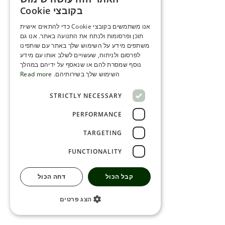
ENGLISH
בקובצי Cookie
ROMANIAN
אנו משתמשים בקובצי Cookie כדי להתאים אישית
תוכן ופרסומות ולנתח את התנועה באתר. אנו גם
SERBIA
משתפים מידע על השימוש שלך באתר עם שותפינו
HEBREW
לפרסום ולניתוח, שעשויים לשלב אותו עם מידע
נוסף שמסרת להם או שנאסף על ידיהם במהלך
RUSSIAN
השימוש שלך בשירותיהם.
Read more
CROATIAN
STRICTLY NECESSARY
SERBIAN-2
PERFORMANCE
TARGETING
FUNCTIONALITY
קבל הכול
דחה הכול
הצג פרטים