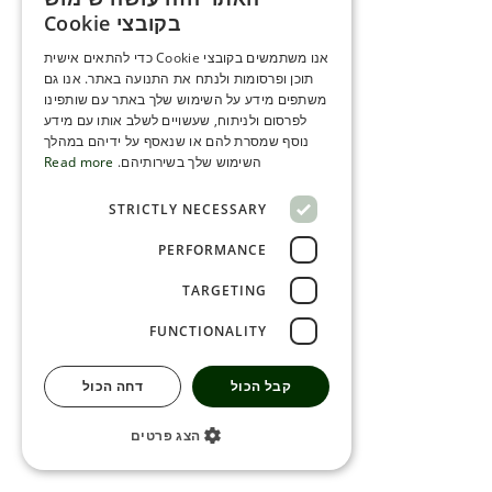
ENGLISH
בקובצי Cookie
ROMANIAN
אנו משתמשים בקובצי Cookie כדי להתאים אישית
תוכן ופרסומות ולנתח את התנועה באתר. אנו גם
SERBIA
משתפים מידע על השימוש שלך באתר עם שותפינו
HEBREW
לפרסום ולניתוח, שעשויים לשלב אותו עם מידע
נוסף שמסרת להם או שנאסף על ידיהם במהלך
RUSSIAN
השימוש שלך בשירותיהם.
Read more
CROATIAN
STRICTLY NECESSARY
SERBIAN-2
PERFORMANCE
TARGETING
FUNCTIONALITY
קבל הכול
דחה הכול
הצג פרטים