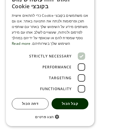
ENGLISH
בקובצי Cookie
ROMANIAN
אנו משתמשים בקובצי Cookie כדי להתאים אישית
תוכן ופרסומות ולנתח את התנועה באתר. אנו גם
SERBIA
משתפים מידע על השימוש שלך באתר עם שותפינו
HEBREW
לפרסום ולניתוח, שעשויים לשלב אותו עם מידע
נוסף שמסרת להם או שנאסף על ידיהם במהלך
RUSSIAN
השימוש שלך בשירותיהם.
Read more
CROATIAN
STRICTLY NECESSARY
SERBIAN-2
PERFORMANCE
TARGETING
FUNCTIONALITY
קבל הכול
דחה הכול
הצג פרטים