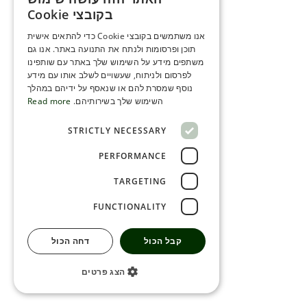
ENGLISH
בקובצי Cookie
ROMANIAN
אנו משתמשים בקובצי Cookie כדי להתאים אישית
תוכן ופרסומות ולנתח את התנועה באתר. אנו גם
SERBIA
משתפים מידע על השימוש שלך באתר עם שותפינו
HEBREW
לפרסום ולניתוח, שעשויים לשלב אותו עם מידע
נוסף שמסרת להם או שנאסף על ידיהם במהלך
RUSSIAN
השימוש שלך בשירותיהם.
Read more
CROATIAN
STRICTLY NECESSARY
SERBIAN-2
PERFORMANCE
TARGETING
FUNCTIONALITY
קבל הכול
דחה הכול
הצג פרטים